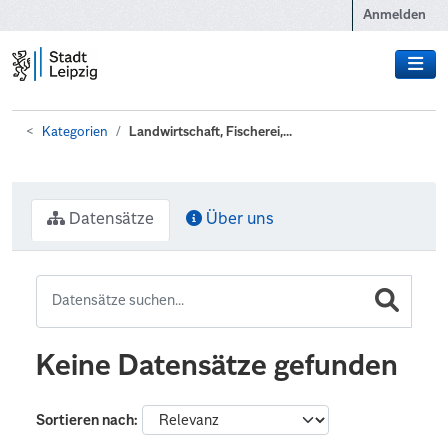
Zum Hauptinhalt wechseln
Anmelden
Kategorien
Landwirtschaft, Fischerei,...
Datensätze
Über uns
Keine Datensätze gefunden
Sortieren nach