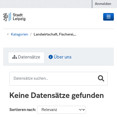
Zum Hauptinhalt wechseln
Anmelden
Kategorien
Landwirtschaft, Fischerei,...
Datensätze
Über uns
Keine Datensätze gefunden
Sortieren nach