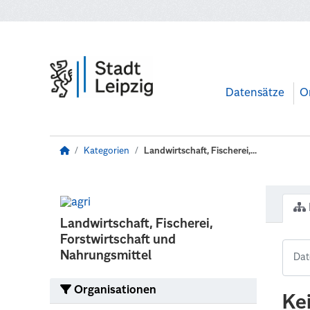
Zum Hauptinhalt wechseln
Datensätze
O
Kategorien
Landwirtschaft, Fischerei,...
Landwirtschaft, Fischerei,
Forstwirtschaft und
Nahrungsmittel
Organisationen
Ke