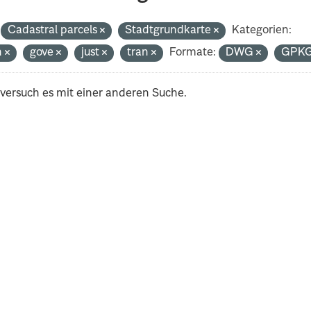
Cadastral parcels
Stadtgrundkarte
Kategorien:
h
gove
just
tran
Formate:
DWG
GPK
 versuch es mit einer anderen Suche.