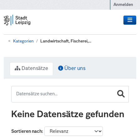
Zum Hauptinhalt wechseln
Anmelden
Kategorien
Landwirtschaft, Fischerei,...
Datensätze
Über uns
Keine Datensätze gefunden
Sortieren nach