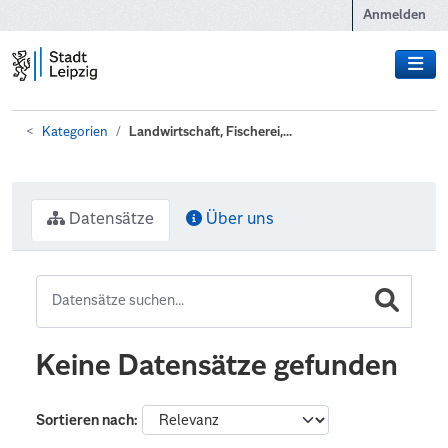
Zum Hauptinhalt wechseln
Anmelden
Kategorien
Landwirtschaft, Fischerei,...
Datensätze
Über uns
Keine Datensätze gefunden
Sortieren nach