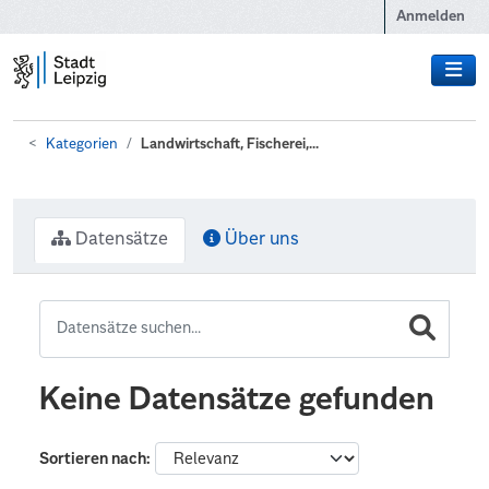
Zum Hauptinhalt wechseln
Anmelden
Kategorien
Landwirtschaft, Fischerei,...
Datensätze
Über uns
Keine Datensätze gefunden
Sortieren nach