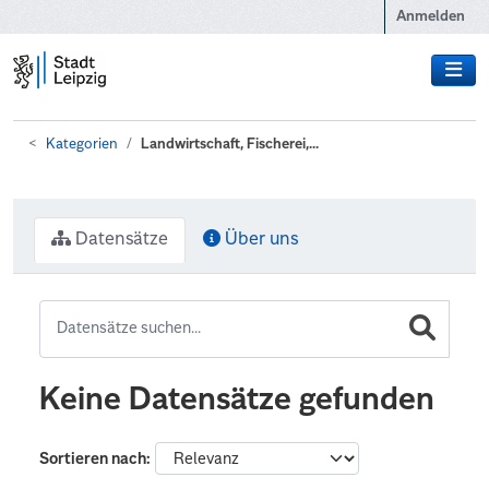
Zum Hauptinhalt wechseln
Anmelden
Kategorien
Landwirtschaft, Fischerei,...
Datensätze
Über uns
Keine Datensätze gefunden
Sortieren nach