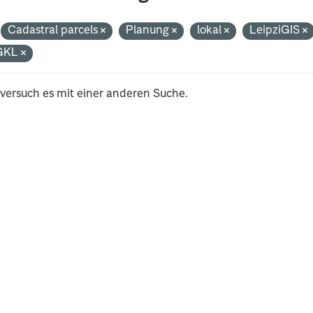
Cadastral parcels
Planung
lokal
LeipziGIS
GKL
 versuch es mit einer anderen Suche.