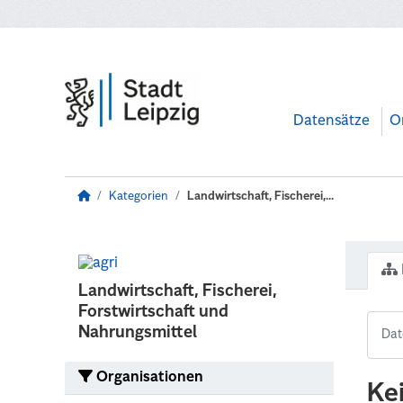
Zum Hauptinhalt wechseln
Datensätze
O
Kategorien
Landwirtschaft, Fischerei,...
Landwirtschaft, Fischerei,
Forstwirtschaft und
Nahrungsmittel
Organisationen
Ke