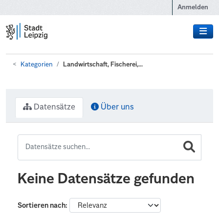
Zum Hauptinhalt wechseln
Anmelden
Kategorien
Landwirtschaft, Fischerei,...
Datensätze
Über uns
Keine Datensätze gefunden
Sortieren nach