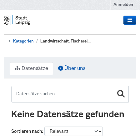
Zum Hauptinhalt wechseln
Anmelden
Kategorien
Landwirtschaft, Fischerei,...
Datensätze
Über uns
Keine Datensätze gefunden
Sortieren nach