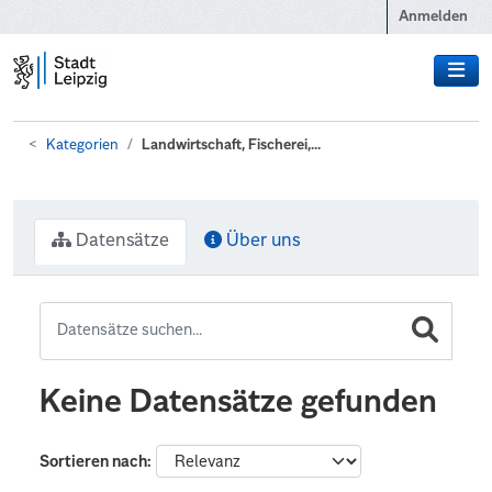
Zum Hauptinhalt wechseln
Anmelden
Kategorien
Landwirtschaft, Fischerei,...
Datensätze
Über uns
Keine Datensätze gefunden
Sortieren nach