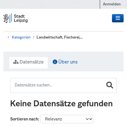
Zum Hauptinhalt wechseln
Anmelden
Kategorien
Landwirtschaft, Fischerei,...
Datensätze
Über uns
Keine Datensätze gefunden
Sortieren nach