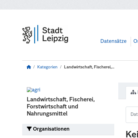
Zum Hauptinhalt wechseln
Datensätze
O
Kategorien
Landwirtschaft, Fischerei,...
Landwirtschaft, Fischerei,
Forstwirtschaft und
Nahrungsmittel
Organisationen
Ke