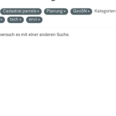
Cadastral parcels
Planung
GeoSN
Kategorien
i
tech
envi
 versuch es mit einer anderen Suche.