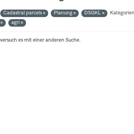
Cadastral parcels
Planung
DSGKL
Kategorien
i
agri
 versuch es mit einer anderen Suche.