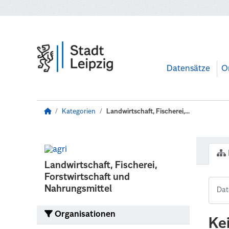
Zum Hauptinhalt wechseln
Datensätze
O
Kategorien
Landwirtschaft, Fischerei,...
Landwirtschaft, Fischerei,
Forstwirtschaft und
Nahrungsmittel
Organisationen
Ke