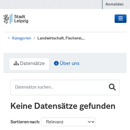
Zum Hauptinhalt wechseln
Anmelden
Kategorien
Landwirtschaft, Fischerei,...
Datensätze
Über uns
Keine Datensätze gefunden
Sortieren nach