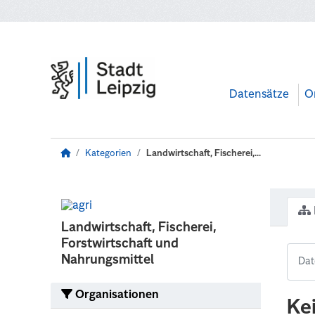
Zum Hauptinhalt wechseln
Datensätze
O
Kategorien
Landwirtschaft, Fischerei,...
Landwirtschaft, Fischerei,
Forstwirtschaft und
Nahrungsmittel
Organisationen
Ke