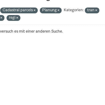
Cadastral parcels
Planung
Kategorien:
tran
i
regi
 versuch es mit einer anderen Suche.