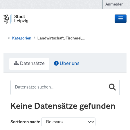
Zum Hauptinhalt wechseln
Anmelden
Kategorien
Landwirtschaft, Fischerei,...
Datensätze
Über uns
Keine Datensätze gefunden
Sortieren nach