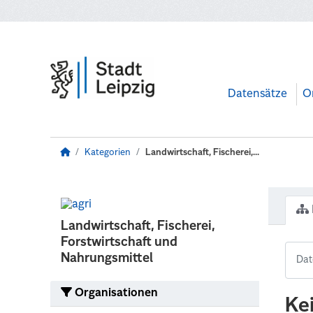
Zum Hauptinhalt wechseln
Datensätze
O
Kategorien
Landwirtschaft, Fischerei,...
Landwirtschaft, Fischerei,
Forstwirtschaft und
Nahrungsmittel
Organisationen
Ke