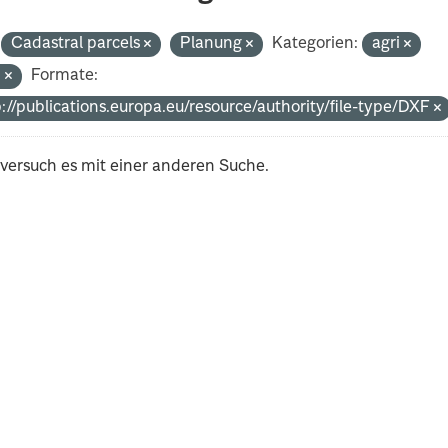
Cadastral parcels
Planung
Kategorien:
agri
n
Formate:
://publications.europa.eu/resource/authority/file-type/DXF
 versuch es mit einer anderen Suche.