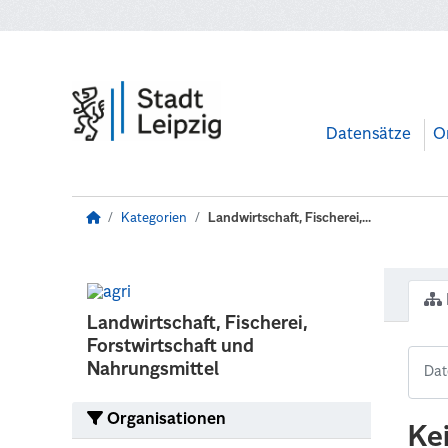
Zum Hauptinhalt wechseln
Datensätze
O
Kategorien
Landwirtschaft, Fischerei,...
Landwirtschaft, Fischerei,
Forstwirtschaft und
Nahrungsmittel
Organisationen
Ke