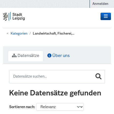
Zum Hauptinhalt wechseln
Anmelden
Kategorien
Landwirtschaft, Fischerei,...
Datensätze
Über uns
Keine Datensätze gefunden
Sortieren nach