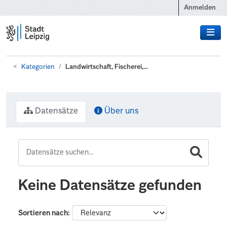
Zum Hauptinhalt wechseln
Anmelden
Kategorien
Landwirtschaft, Fischerei,...
Datensätze
Über uns
Keine Datensätze gefunden
Sortieren nach