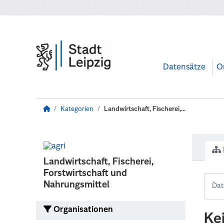
Zum Hauptinhalt wechseln
Datensätze
O
Kategorien
Landwirtschaft, Fischerei,...
Landwirtschaft, Fischerei,
Forstwirtschaft und
Nahrungsmittel
Organisationen
Ke