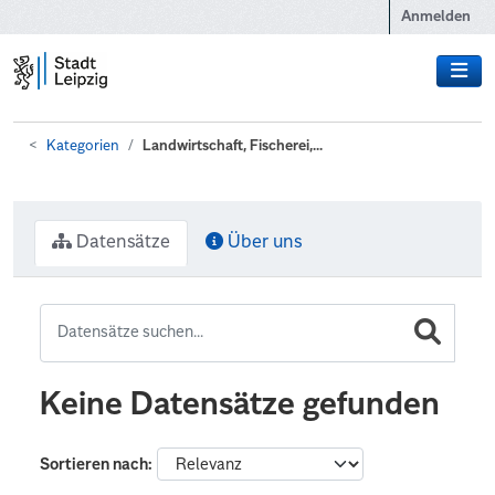
Zum Hauptinhalt wechseln
Anmelden
Kategorien
Landwirtschaft, Fischerei,...
Datensätze
Über uns
Keine Datensätze gefunden
Sortieren nach