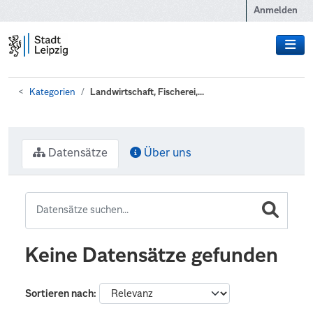
Zum Hauptinhalt wechseln
Anmelden
Kategorien
Landwirtschaft, Fischerei,...
Datensätze
Über uns
Keine Datensätze gefunden
Sortieren nach