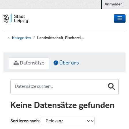
Zum Hauptinhalt wechseln
Anmelden
Kategorien
Landwirtschaft, Fischerei,...
Datensätze
Über uns
Keine Datensätze gefunden
Sortieren nach