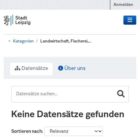
Zum Hauptinhalt wechseln
Anmelden
Kategorien
Landwirtschaft, Fischerei,...
Datensätze
Über uns
Keine Datensätze gefunden
Sortieren nach