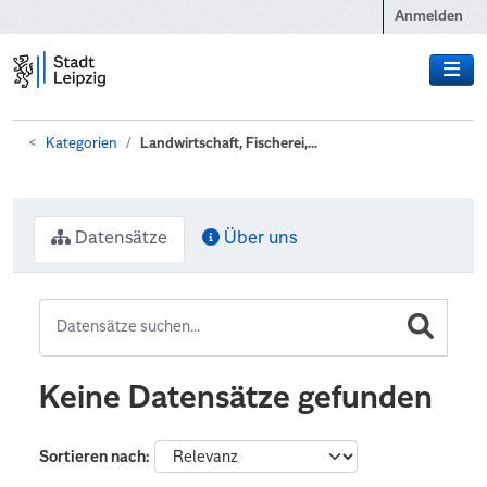
Zum Hauptinhalt wechseln
Anmelden
Kategorien
Landwirtschaft, Fischerei,...
Datensätze
Über uns
Keine Datensätze gefunden
Sortieren nach