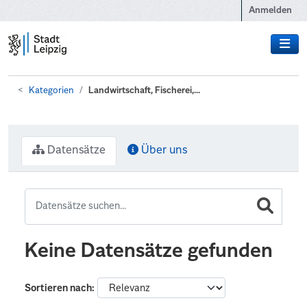
Zum Hauptinhalt wechseln
Anmelden
Kategorien
Landwirtschaft, Fischerei,...
Datensätze
Über uns
Keine Datensätze gefunden
Sortieren nach