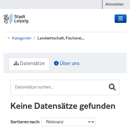
Zum Hauptinhalt wechseln
Anmelden
Kategorien
Landwirtschaft, Fischerei,...
Datensätze
Über uns
Keine Datensätze gefunden
Sortieren nach