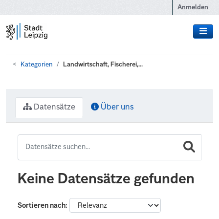
Zum Hauptinhalt wechseln
Anmelden
Kategorien
Landwirtschaft, Fischerei,...
Datensätze
Über uns
Keine Datensätze gefunden
Sortieren nach