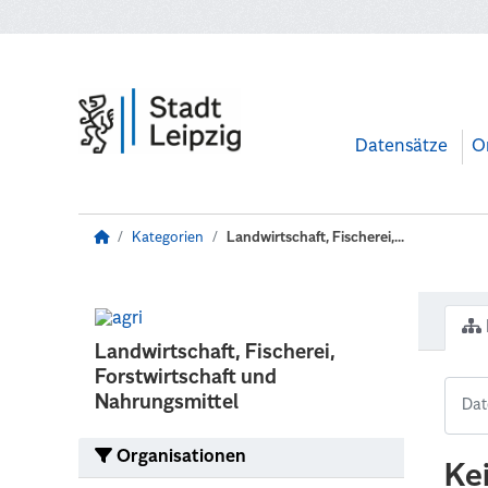
Zum Hauptinhalt wechseln
Datensätze
O
Kategorien
Landwirtschaft, Fischerei,...
Landwirtschaft, Fischerei,
Forstwirtschaft und
Nahrungsmittel
Organisationen
Ke