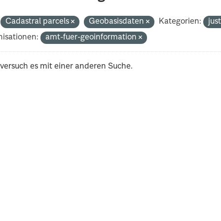
Cadastral parcels
Geobasisdaten
Kategorien:
jus
isationen:
amt-fuer-geoinformation
 versuch es mit einer anderen Suche.