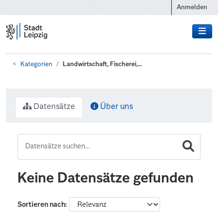
Zum Hauptinhalt wechseln
Anmelden
Kategorien
Landwirtschaft, Fischerei,...
Datensätze
Über uns
Keine Datensätze gefunden
Sortieren nach