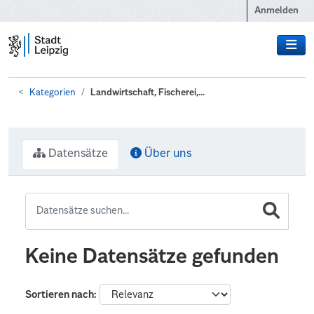
Zum Hauptinhalt wechseln
Anmelden
Kategorien
Landwirtschaft, Fischerei,...
Datensätze
Über uns
Keine Datensätze gefunden
Sortieren nach