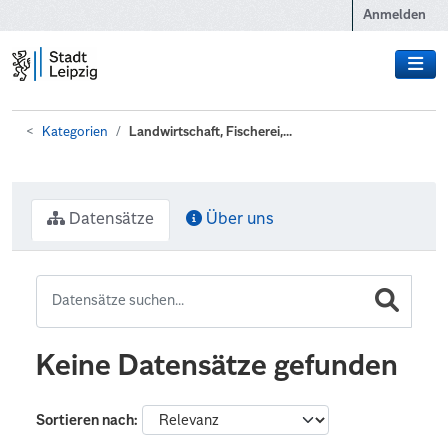
Zum Hauptinhalt wechseln
Anmelden
Kategorien
Landwirtschaft, Fischerei,...
Datensätze
Über uns
Keine Datensätze gefunden
Sortieren nach