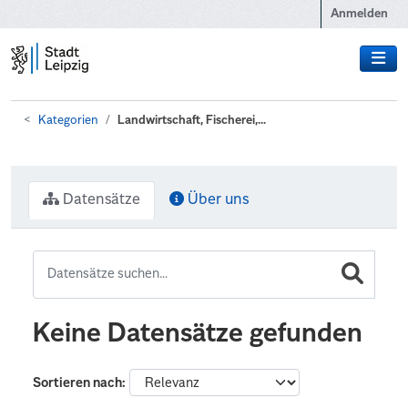
Zum Hauptinhalt wechseln
Anmelden
Kategorien
Landwirtschaft, Fischerei,...
Datensätze
Über uns
Keine Datensätze gefunden
Sortieren nach