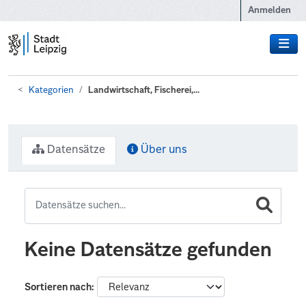
Zum Hauptinhalt wechseln
Anmelden
Kategorien
Landwirtschaft, Fischerei,...
Datensätze
Über uns
Keine Datensätze gefunden
Sortieren nach