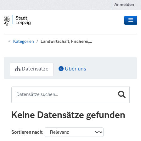
Zum Hauptinhalt wechseln
Anmelden
Kategorien
Landwirtschaft, Fischerei,...
Datensätze
Über uns
Keine Datensätze gefunden
Sortieren nach