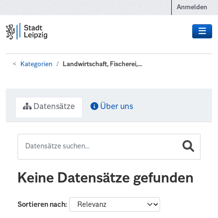
Zum Hauptinhalt wechseln
Anmelden
Kategorien
Landwirtschaft, Fischerei,...
Datensätze
Über uns
Keine Datensätze gefunden
Sortieren nach