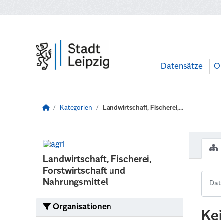
Zum Hauptinhalt wechseln
Datensätze
O
Kategorien
Landwirtschaft, Fischerei,...
Landwirtschaft, Fischerei,
Forstwirtschaft und
Nahrungsmittel
Organisationen
Ke