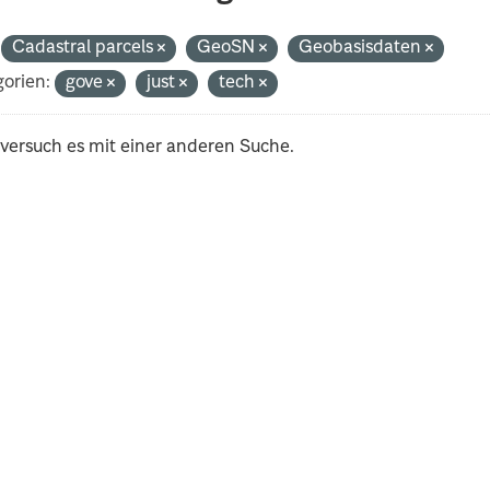
Cadastral parcels
GeoSN
Geobasisdaten
orien:
gove
just
tech
 versuch es mit einer anderen Suche.