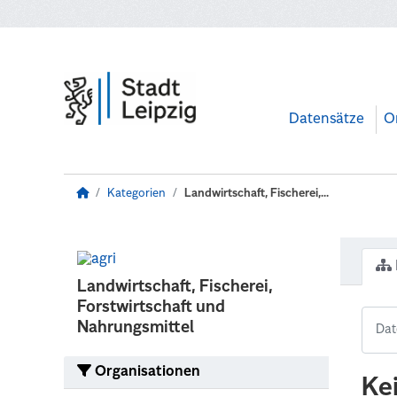
Zum Hauptinhalt wechseln
Datensätze
O
Kategorien
Landwirtschaft, Fischerei,...
Landwirtschaft, Fischerei,
Forstwirtschaft und
Nahrungsmittel
Organisationen
Ke