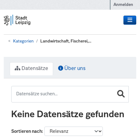
Zum Hauptinhalt wechseln
Anmelden
Kategorien
Landwirtschaft, Fischerei,...
Datensätze
Über uns
Keine Datensätze gefunden
Sortieren nach