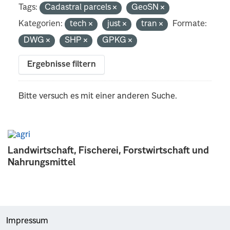
Tags:
Cadastral parcels
GeoSN
Kategorien:
tech
just
tran
Formate:
DWG
SHP
GPKG
Ergebnisse filtern
Bitte versuch es mit einer anderen Suche.
Landwirtschaft, Fischerei, Forstwirtschaft und
Nahrungsmittel
Impressum