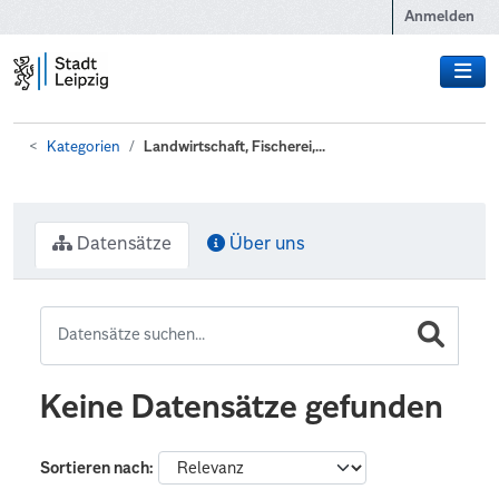
Zum Hauptinhalt wechseln
Anmelden
Kategorien
Landwirtschaft, Fischerei,...
Datensätze
Über uns
Keine Datensätze gefunden
Sortieren nach