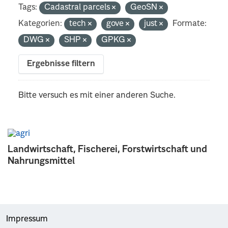
Tags:
Cadastral parcels
GeoSN
Kategorien:
tech
gove
just
Formate:
DWG
SHP
GPKG
Ergebnisse filtern
Bitte versuch es mit einer anderen Suche.
Landwirtschaft, Fischerei, Forstwirtschaft und
Nahrungsmittel
Impressum