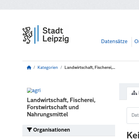
Zum Hauptinhalt wechseln
Datensätze
O
Kategorien
Landwirtschaft, Fischerei,...
Landwirtschaft, Fischerei,
Forstwirtschaft und
Nahrungsmittel
Organisationen
Ke