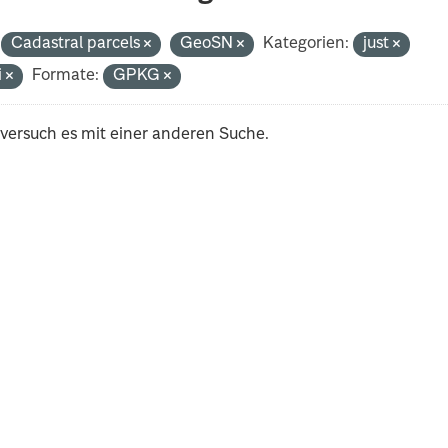
Cadastral parcels
GeoSN
Kategorien:
just
i
Formate:
GPKG
 versuch es mit einer anderen Suche.