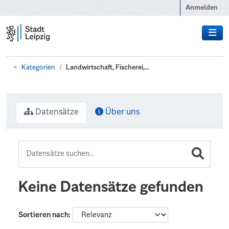
Zum Hauptinhalt wechseln
Anmelden
Kategorien
Landwirtschaft, Fischerei,...
Datensätze
Über uns
Keine Datensätze gefunden
Sortieren nach