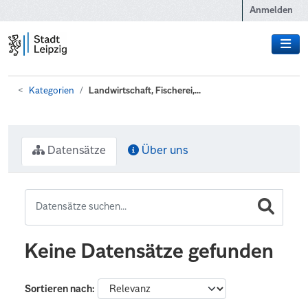
Zum Hauptinhalt wechseln
Anmelden
Kategorien
Landwirtschaft, Fischerei,...
Datensätze
Über uns
Keine Datensätze gefunden
Sortieren nach