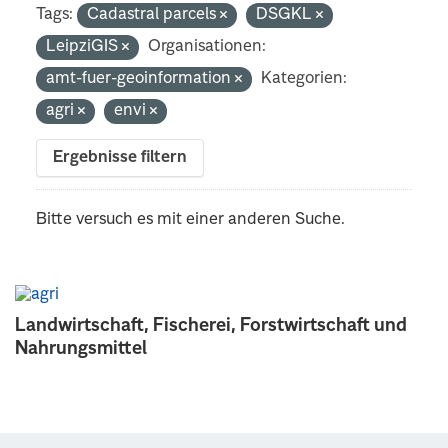
Tags:
Cadastral parcels
DSGKL
LeipziGIS
Organisationen:
amt-fuer-geoinformation
Kategorien:
agri
envi
Ergebnisse filtern
Bitte versuch es mit einer anderen Suche.
Landwirtschaft, Fischerei, Forstwirtschaft und
Nahrungsmittel