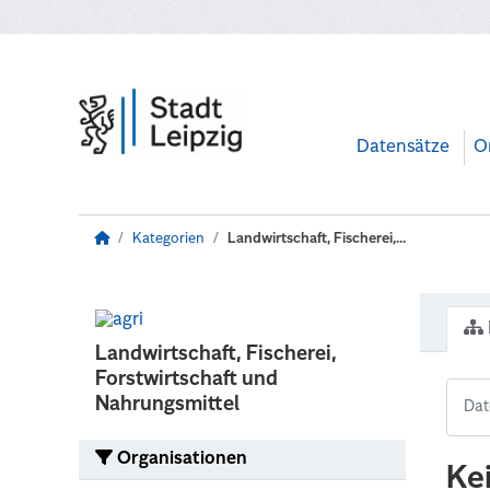
Zum Hauptinhalt wechseln
Datensätze
O
Kategorien
Landwirtschaft, Fischerei,...
Landwirtschaft, Fischerei,
Forstwirtschaft und
Nahrungsmittel
Organisationen
Ke