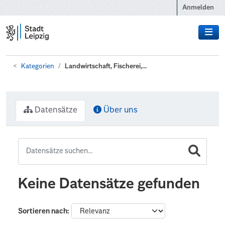
Zum Hauptinhalt wechseln
Anmelden
Kategorien
Landwirtschaft, Fischerei,...
Datensätze
Über uns
Keine Datensätze gefunden
Sortieren nach