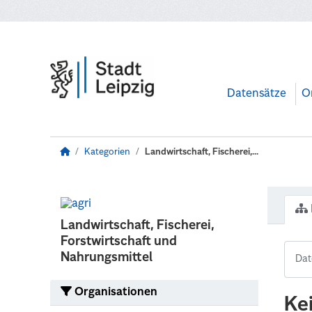
Zum Hauptinhalt wechseln
Datensätze
O
Kategorien
Landwirtschaft, Fischerei,...
Landwirtschaft, Fischerei,
Forstwirtschaft und
Nahrungsmittel
Organisationen
Ke