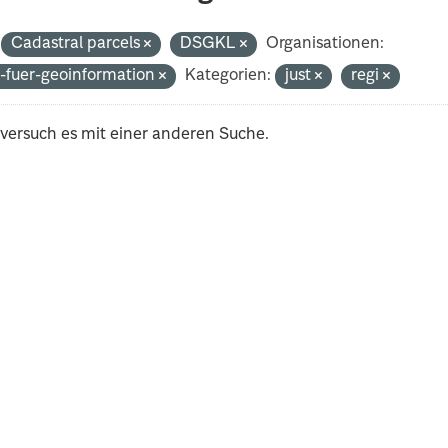
Cadastral parcels
DSGKL
Organisationen:
-fuer-geoinformation
Kategorien:
just
regi
 versuch es mit einer anderen Suche.