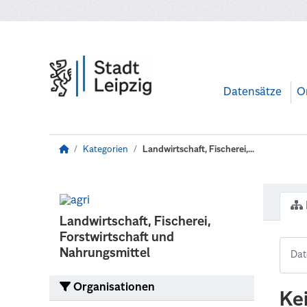
Zum Hauptinhalt wechseln
Datensätze
O
Kategorien
Landwirtschaft, Fischerei,...
Landwirtschaft, Fischerei,
Forstwirtschaft und
Nahrungsmittel
Organisationen
Ke