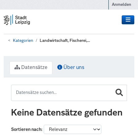
Zum Hauptinhalt wechseln
Anmelden
Kategorien
Landwirtschaft, Fischerei,...
Datensätze
Über uns
Keine Datensätze gefunden
Sortieren nach